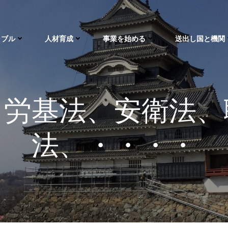
ラブル
人材育成
事業を始める
送出し国と機関
、労基法、安衛法、
法、・・・・