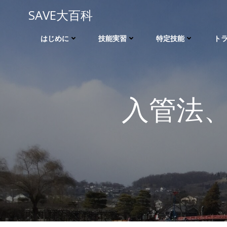
コ
SAVE大百科
ン
テ
はじめに
技能実習
特定技能
ト
ン
ツ
へ
ス
キ
入管法
ッ
プ