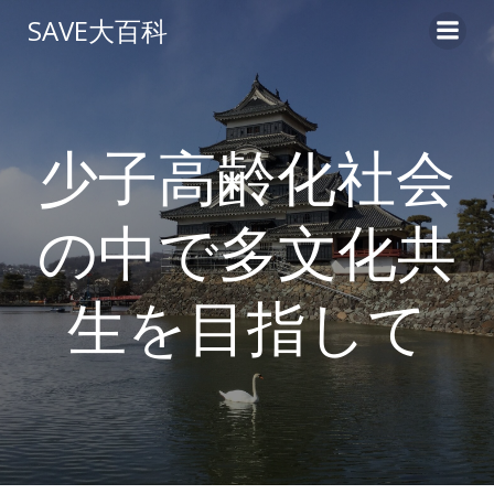
コ
SAVE大百科
ン
テ
ン
ツ
へ
少子高齢化社会
ス
キ
の中で多文化共
ッ
プ
生を目指して