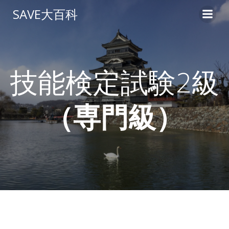
コ
SAVE大百科
ン
テ
ン
ツ
へ
技能検定試験2級
ス
キ
（専門級）
ッ
プ