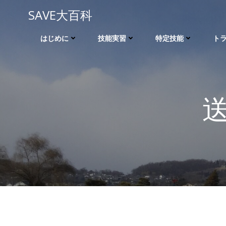
コ
SAVE大百科
ン
テ
はじめに
技能実習
特定技能
ト
ン
ツ
へ
ス
キ
ッ
プ